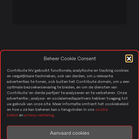
CONTACT US
Beheer Cookie Consent
Contribute NV gebruikt functionele, analytische en tracking cookies
en vergelijkbare technieken, ook van derden, om u relevante
advertenties te tonen, ook buiten het Contribute domein, om u een
optimale bezoekerservaring te bieden, en om de diensten van
Contribute 'en derde partijen' te analyseren en te verbeteren. Onze
Solutions
advertentie-, analyse- en socialemediapartners hebben toegang tot
uw gebruik van onze site. Meer informatie omtrent het cookiebeleid
en hoe u ze kan beheren kan u terugvinden in ons
cookie
Custom applications
beleid
en
privacy verklaring
.
Software factory
Aanvaard cookies
Application Integration