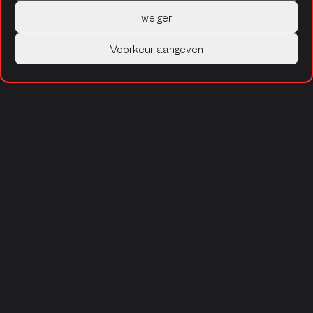
Managed services
weiger
Technologies
Voorkeur aangeven
Traditional
Low-code
Cloud native
Company
About us
Career