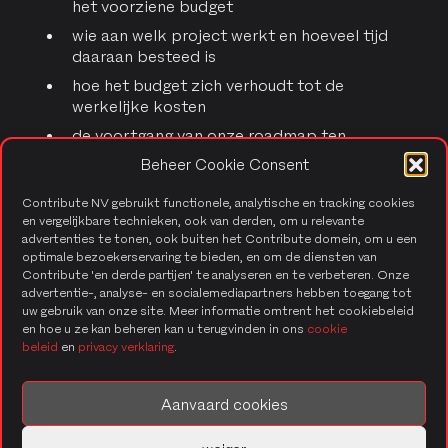
het voorziene budget
wie aan welk project werkt en hoeveel tijd
daaraan besteed is
hoe het budget zich verhoudt tot de
werkelijke kosten
de voortgang van onze roadmap ten
opzichte van de geplande deadlines
Beheer Cookie Consent
Contribute NV gebruikt functionele, analytische en tracking cookies
en vergelijkbare technieken, ook van derden, om u relevante
Wat kan jij leren?
advertenties te tonen, ook buiten het Contribute domein, om u een
optimale bezoekerservaring te bieden, en om de diensten van
Contribute 'en derde partijen' te analyseren en te verbeteren. Onze
Denken als een consultant: hoe maak je een
advertentie-, analyse- en socialemediapartners hebben toegang tot
tool die écht werkt in de praktijk?
uw gebruik van onze site. Meer informatie omtrent het cookiebeleid
en hoe u ze kan beheren kan u terugvinden in ons
cookie
Hands-on ervaring met Oracle APEX
beleid
en
privacy verklaring
.
Werken met echte bedrijfsdata en KPI’s
Vertalen van functionele analyse naar een
Aanvaard cookies
volwaardige app