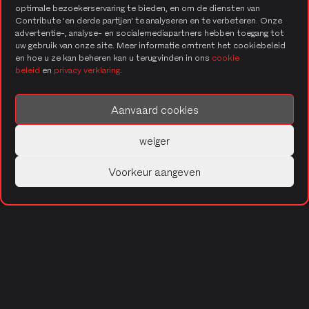
optimale bezoekerservaring te bieden, en om de diensten van
Contribute 'en derde partijen' te analyseren en te verbeteren. Onze
advertentie-, analyse- en socialemediapartners hebben toegang tot
uw gebruik van onze site. Meer informatie omtrent het cookiebeleid
en hoe u ze kan beheren kan u terugvinden in ons
cookie
beleid
en
privacy verklaring
.
Aanvaard cookies
weiger
Managed services
Voorkeur aangeven
Met expertise en passie begeleiden we je organisatie
in de transitie naar de cloud. Zo garanderen we
prestatieverbetering, veiligheid en
kostenoptimalisatie. Terwijl wij jouw omgeving
beheren en onderhouden, kan jij je 100% focussen op
jouw core business.
ONTDEK MEER