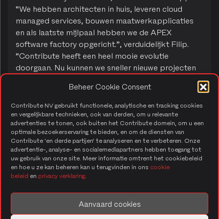
“We hebben architecten in huis, leveren cloud
managed services, bouwen maatwerkapplicaties
en als laatste mijlpaal hebben we de APEX
software factory opgericht.”, verduidelijkt Filip.
“Contribute heeft een heel mooie evolutie
doorgaan. Nu kunnen we sneller nieuwe projecten
opstarten en focussen we ons op het verminderen
Beheer Cookie Consent
van administratieve rompslomp. Ik ben echt trots
op waar we nu staan met Contribute.”
Contribute NV gebruikt functionele, analytische en tracking cookies
en vergelijkbare technieken, ook van derden, om u relevante
advertenties te tonen, ook buiten het Contribute domein, om u een
optimale bezoekerservaring te bieden, en om de diensten van
Van consultant tot managing
Contribute 'en derde partijen' te analyseren en te verbeteren. Onze
advertentie-, analyse- en socialemediapartners hebben toegang tot
partner
uw gebruik van onze site. Meer informatie omtrent het cookiebeleid
en hoe u ze kan beheren kan u terugvinden in ons
cookie
Maar niet alleen Contribute doorstond een
beleid
en
privacy verklaring
.
evolutie. Ook Filip zelf heeft een mooi pad
afgelegd doorheen de jaren. “Ik startte ooit als
Aanvaard cookies
consultant, maar ik heb veel uiteenlopende